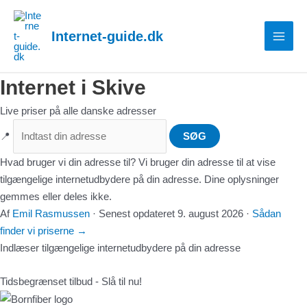
Gå
MAI
til
Internet-guide.dk
MEN
indholdet
Internet i Skive
Live priser på alle danske adresser
📍
SØG
Hvad bruger vi din adresse til?
Vi bruger din adresse til at vise
tilgængelige internetudbydere på din adresse. Dine oplysninger
gemmes eller deles ikke.
Af
Emil Rasmussen
·
Senest opdateret
9. august 2026
·
Sådan
finder vi priserne
→
Indlæser tilgængelige internetudbydere på din adresse
Tidsbegrænset tilbud - Slå til nu!