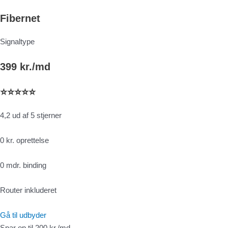
Fibernet
Signaltype
399 kr./md
⭐⭐⭐⭐⭐
4,2 ud af 5 stjerner
0 kr. oprettelse
0 mdr. binding
Router inkluderet
Gå til udbyder
Spar op til 200 kr./md