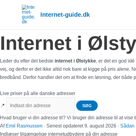
Gå
til
Internet-guide.dk
indholdet
Internet i Ølst
Leder du efter det bedste
internet i Ølstykke
, er det en god idé
vej, og derfor er det ikke altid nok bare at kigge på pris alene
bredbånd. Derfor handler det om at finde en løsning, der både pas
Live priser på alle danske adresser
📍
SØG
Hvad bruger vi din adresse til?
Vi bruger din adresse til at vis
Af
Emil Rasmussen
·
Senest opdateret
9. august 2026
·
Sådan f
Indlæser tilgængelige internetudbydere på din adresse