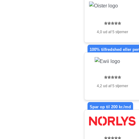
⭐⭐⭐⭐⭐
4,0 ud af 5 stjerner
100% tilfredshed eller pe
⭐⭐⭐⭐⭐
4,2 ud af 5 stjerner
Spar op til 200 kr./md
⭐⭐⭐⭐⭐