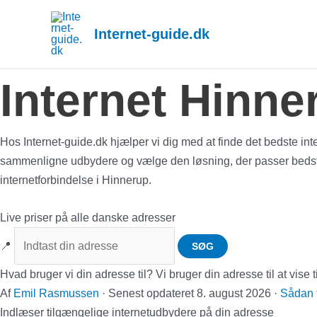
Gå
til
Internet-guide.dk
indholdet
Internet Hinne
Hos Internet-guide.dk hjælper vi dig med at finde det bedste inter
sammenligne udbydere og vælge den løsning, der passer bedst til 
internetforbindelse i Hinnerup.
Live priser på alle danske adresser
📍
SØG
Hvad bruger vi din adresse til?
Vi bruger din adresse til at vis
Af
Emil Rasmussen
·
Senest opdateret
8. august 2026
·
Sådan f
Indlæser tilgængelige internetudbydere på din adresse