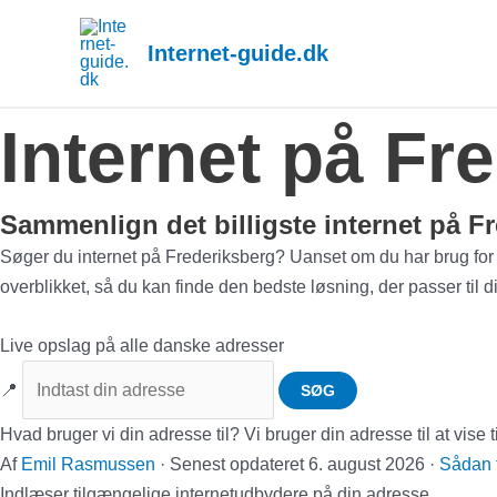
Gå
til
Internet-guide.dk
indholdet
Internet på Fr
Sammenlign det billigste internet på F
Søger du internet på Frederiksberg? Uanset om du har brug for lyn
overblikket, så du kan finde den bedste løsning, der passer til 
Live opslag på alle danske adresser
📍
SØG
Hvad bruger vi din adresse til?
Vi bruger din adresse til at vis
Af
Emil Rasmussen
·
Senest opdateret
6. august 2026
·
Sådan f
Indlæser tilgængelige internetudbydere på din adresse