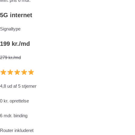
Min. pris 6 mdr.
5G internet
Signaltype
199 kr./md
279 kr./md
4,8 ud af 5 stjerner
0 kr. oprettelse
6 mdr. binding
Router inkluderet